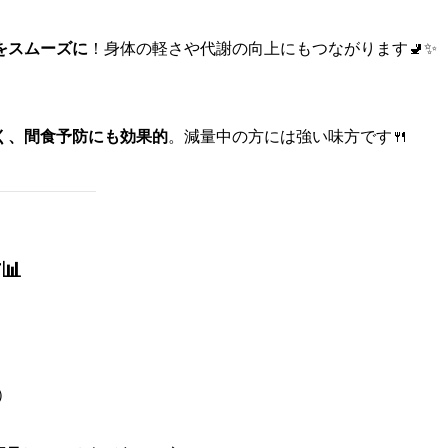
をスムーズに
！身体の軽さや代謝の向上にもつながります🚽✨
く、間食予防にも効果的
。減量中の方には強い味方です🍴
📊
）