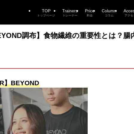
TOP
Trainers
Price
Column
Acce
トップページ
トレーナー
料金
コラム
アクセ
YOND調布】食物繊維の重要性とは？腸
R】BEYOND