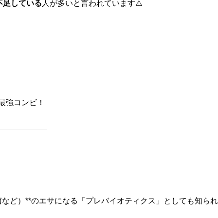
度不足している
人が多いと言われています⚠️
は最強コンビ！
菌など）**のエサになる「プレバイオティクス」としても知られ