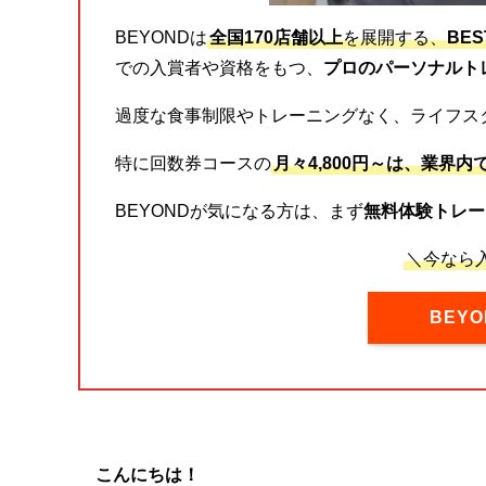
BEYONDは
全国170店舗以上
を展開する、
BE
での入賞者や資格をもつ、
プロのパーソナルト
過度な食事制限やトレーニングなく、ライフス
特に回数券コースの
月々4,800円～は、業界内
BEYONDが気になる方は、まず
無料体験トレー
＼今なら入
BEY
こんにちは！