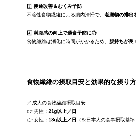
3️⃣
便通改善＆むくみ予防
不溶性食物繊維による腸内清掃で、
老廃物の排出
4️⃣
満腹感の向上で過食予防に◎
食物繊維は消化に時間がかかるため、
腹持ちが良
食物繊維の摂取目安と効果的な摂り方
✅ 成人の食物繊維摂取目安
👉 男性：
21g以上／日
👉 女性：
18g以上／日
（※日本人の食事摂取基準