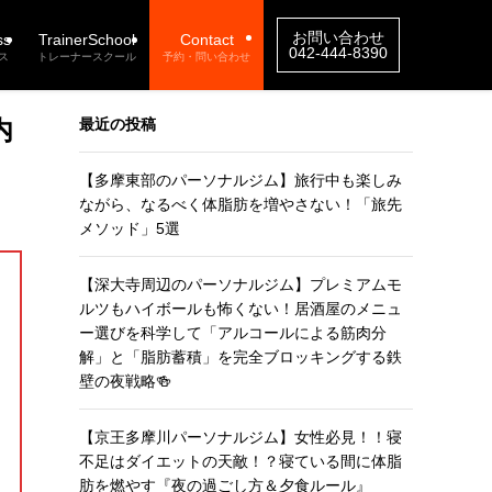
お問い合わせ
ss
TrainerSchool
Contact
042-444-8390
ス
トレーナースクール
予約・問い合わせ
内
最近の投稿
【多摩東部のパーソナルジム】旅行中も楽しみ
ながら、なるべく体脂肪を増やさない！「旅先
メソッド」5選
【深大寺周辺のパーソナルジム】プレミアムモ
ルツもハイボールも怖くない！居酒屋のメニュ
ー選びを科学して「アルコールによる筋肉分
解」と「脂肪蓄積」を完全ブロッキングする鉄
壁の夜戦略🍻
【京王多摩川パーソナルジム】女性必見！！寝
不足はダイエットの天敵！？寝ている間に体脂
肪を燃やす『夜の過ごし方＆夕食ルール』