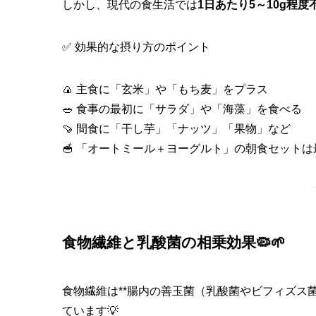
しかし、現代の食生活では
1日あたり5～10g程
✅ 効果的な摂り方のポイント
🍙 主食に「玄米」や「もち麦」をプラス
🥗 食事の最初に「サラダ」や「海藻」を食べる
🍠 間食に「干し芋」「ナッツ」「果物」など
🥣 「オートミール＋ヨーグルト」の朝食セット
食物繊維と乳酸菌の相乗効果🦠🌱
食物繊維は**腸内の善玉菌（乳酸菌やビフィズス
ています💡