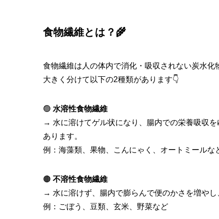
食物繊維とは？🌾
食物繊維は人の体内で消化・吸収されない炭水化
大きく分けて以下の2種類があります👇
🟢
水溶性食物繊維
→ 水に溶けてゲル状になり、腸内での栄養吸収を
あります。
例：海藻類、果物、こんにゃく、オートミールな
🟤
不溶性食物繊維
→ 水に溶けず、腸内で膨らんで便のかさを増やし
例：ごぼう、豆類、玄米、野菜など