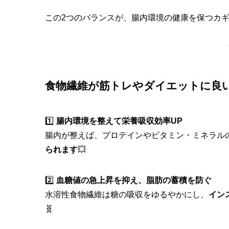
この2つのバランスが、腸内環境の健康を保つカギ
食物繊維が筋トレやダイエットに良い
1️⃣
腸内環境を整えて栄養吸収効率UP
腸内が整えば、プロテインやビタミン・ミネラル
られます
💥
2️⃣
血糖値の急上昇を抑え、脂肪の蓄積を防ぐ
水溶性食物繊維は糖の吸収をゆるやかにし、
イン
🧬