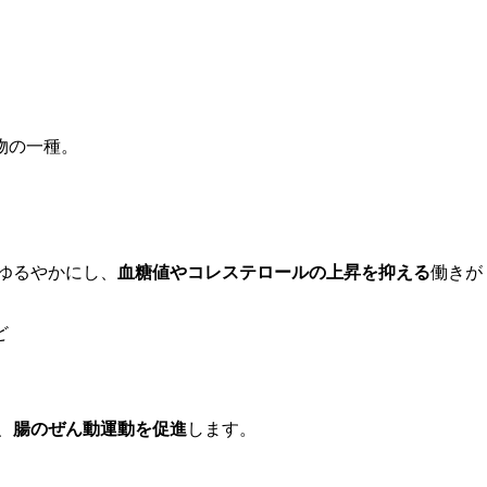
物の一種。
ゆるやかにし、
血糖値やコレステロールの上昇を抑える
働きが
ど
、
腸のぜん動運動を促進
します。