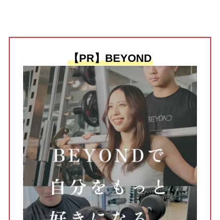
【PR】BEYOND