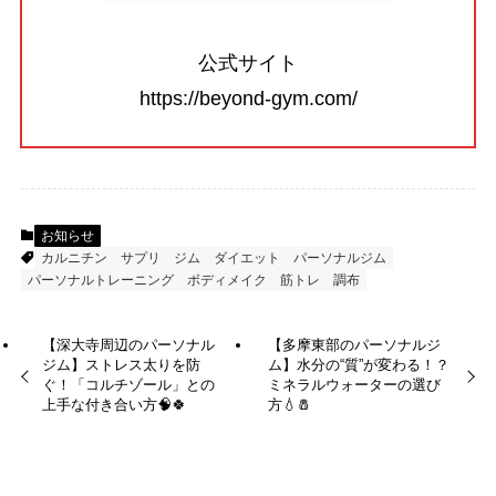
公式サイト
https://beyond-gym.com/
お知らせ
カルニチン
サプリ
ジム
ダイエット
パーソナルジム
パーソナルトレーニング
ボディメイク
筋トレ
調布
【深大寺周辺のパーソナル
【多摩東部のパーソナルジ
ジム】ストレス太りを防
ム】水分の“質”が変わる！？
ぐ！「コルチゾール」との
ミネラルウォーターの選び
上手な付き合い方🧠🍀
方💧🧂