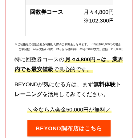
回数券コース
月々4,800円～
※102,300円
※当社指定の信販会社を利用した際の分割料金となります。・10回券96,800円の場合：
分割回数：24回/支払い期間：24ヶ月/手数料率：年利7.96%/支払い総額：115,850円
特に回数券コースの
月々4,800円～は、業界
内でも最安値級
で良心的です。
BEYONDが気になる方は、まず
無料体験ト
レーニング
を活用してみてください。
＼今なら入会金50,000円が無料／
BEYOND調布店はこちら