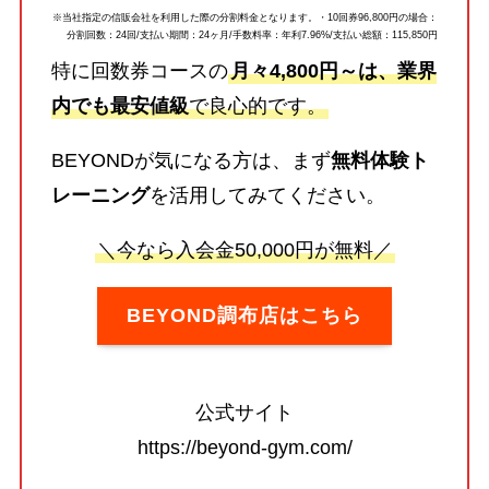
※当社指定の信販会社を利用した際の分割料金となります。・10回券96,800円の場合：
分割回数：24回/支払い期間：24ヶ月/手数料率：年利7.96%/支払い総額：115,850円
特に回数券コースの
月々4,800円～は、業界
内でも最安値級
で良心的です。
BEYONDが気になる方は、まず
無料体験ト
レーニング
を活用してみてください。
＼今なら入会金50,000円が無料／
BEYOND調布店はこちら
公式サイト
https://beyond-gym.com/