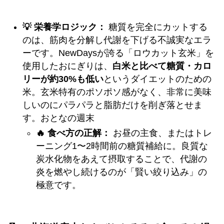
💡 栄養学ロジック：
糖質を完全にカットする
のは、筋肉を分解し代謝を下げる不誠実なエラ
ーです。NewDaysが誇る「ロウカット玄米」を
使用したおにぎりは、
白米と比べて糖質・カロ
リーが約30%も低い
というダイエットのための
米。玄米特有のポソポソ感がなく、非常に美味
しいのにパラパラと脂肪だけを削ぎ落とせま
す。おとなの週末
🔥 食べ方の正解：
お昼の主食、またはトレ
ーニング1〜2時間前の糖質補給に。良質な
炭水化物をあえて摂取することで、代謝の
炎を燃やし続けるのが「賢い絞り込み」の
極意です。