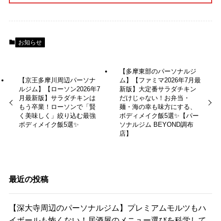
お知らせ
【多摩東部のパーソナルジ
【京王多摩川周辺パーソナ
ム】【ファミマ2026年7月最
ルジム】【ローソン2026年7
新版】大定番サラダチキン
月最新版】サラダチキンは
だけじゃない！お弁当・
もう卒業！ローソンで「賢
麺・海の幸も味方にする、
く美味しく」絞り込む最強
ボディメイク飯5選✨【パー
ボディメイク飯5選✨
ソナルジム BEYOND調布
店】
最近の投稿
【深大寺周辺のパーソナルジム】プレミアムモルツもハ
イボールも怖くない！居酒屋のメニュー選びを科学して