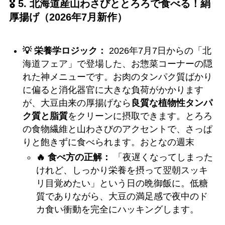
🎖️ 5. 北海道産山わさびととろろで食べる！絹
厚揚げ（2026年7月新作）
💡 栄養学ロジック：
2026年7月7日からの「北
海道フェア」で登場した、お惣菜コーナーの隠
れた神メニューです。お肉のタンパク質ばかり
に偏ると消化器官に大きな負荷がかかります
が、大豆由来の厚揚げなら
良質な植物性タンパ
ク質と脂質
をクリーンに摂取できます。とろろ
の食物繊維と山わさびのアクセントで、さっぱ
りと飽きずに食べられます。おとなの週末
🔥 食べ方の正解：
「夜遅くなってしまった
けれど、しっかり栄養を摂って翌朝スッキ
リ目覚めたい」という日の晩御飯に。低糖
質でありながら、大豆の満足感で夜中のド
カ食い衝動を完全にハッキングします。