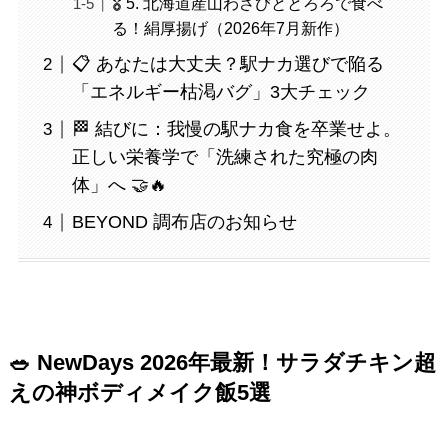
🎖️ 5. 北海道産山わさびととろろで食べ
る！絹厚揚げ（2026年7月新作）
📋 あなたは大丈夫？駅ナカ選びで陥る
「エネルギー枯渇バグ」3大チェック
🏁 結びに：我慢の駅ナカ食を卒業せよ。
正しい栄養学で「洗練された究極の肉
体」へ 🤝🔥
BEYOND 調布店のお知らせ
🥗 NewDays 2026年最新！サラダチキン超
えの神ボディメイク飯5選