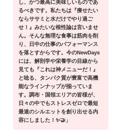
し、かつ最高に美味しいものであ
るべきです。私たちは『痩せたい
ならササミと水だけでやり過ご
せ！』
みたい
な根性論は言いませ
ん。そんな無理な食事は筋肉を削
り、日中の仕事のパフォーマンス
を落とすからです。今のNewDays
には、解剖学や栄養学の目線から
見ても『これは神メニューだ！』
と唸る、タンパク質が豊富で高機
能なラインナップが揃っていま
す。調布・国領エリアの皆様が、
日々の中でもストレスゼロで最短
最速のシルエットを創り出せ
る内
容にしました！✨🤝」