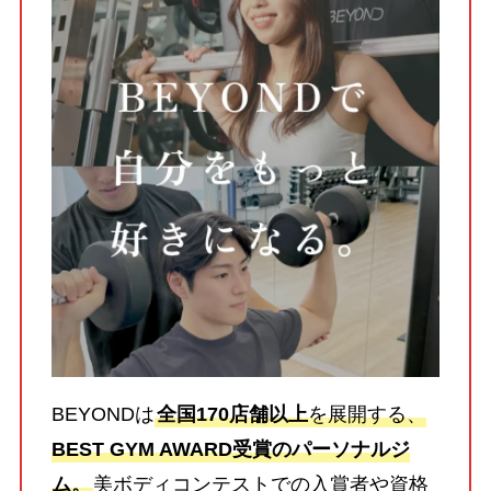
BEYONDは
全国170店舗以上
を展開する、
BEST GYM AWARD受賞のパーソナルジ
ム。
美ボディコンテストでの入賞者や資格