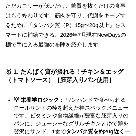
ただカロリーが低いだけ、糖質を抜くだけの食事
はもう終わりです。筋肉を守り、代謝をキープす
るために「タンパク質（P）15g〜20g以上」をス
マートに補給できる、2026年7月現在NewDaysの
棚で手に入る最強の布陣を紹介します。
🥇 1. たんぱく質が摂れる！チキン＆エッグ
（トマトソース）［胚芽入りパン使用］
💡 栄養学ロジック：
ワンハンドで食べられる
ロールサンドの枠を超えた神スペックメニュー
です。ビタミンや食物繊維が豊富な胚芽入りの
パンに、ジューシーなグリルチキンとゆで卵を
贅沢にサンド。1食で
タンパク質を約20g近く一