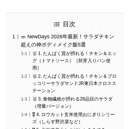
目次
🥗 NewDays 2026年最新！サラダチキン
超えの神ボディメイク飯5選
🥇 1. たんぱく質が摂れる！チキン＆エッ
グ（トマトソース）［胚芽入りパン使
用］
🥈 2. たんぱく質が摂れる！チキン＆ブロ
ッコリーサラダサンドJR東日本クロスス
テーション
🥉 3. 食物繊維が摂れる28品目のサラダ
（増量バージョン）
🎖️ 4. ロウカット玄米使用おにぎりシリー
ズ（しらす野沢菜など）