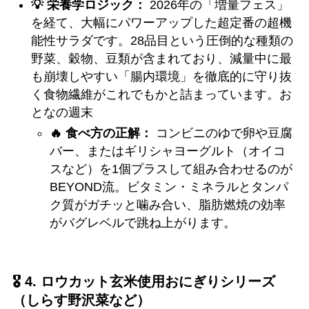
💡 栄養学ロジック：
2026年の「増量フェス」
を経て、大幅にパワーアップした超定番の超機
能性サラダです。28品目という圧倒的な種類の
野菜、穀物、豆類が含まれており、減量中に最
も崩壊しやすい「腸内環境」を徹底的に守り抜
く食物繊維がこれでもかと詰まっています。お
となの週末
🔥 食べ方の正解：
コンビニのゆで卵や豆腐
バー、またはギリシャヨーグルト（オイコ
スなど）を1個プラスして組み合わせるのが
BEYOND流。ビタミン・ミネラルとタンパ
ク質がガチッと噛み合い、脂肪燃焼の効率
がバグレベルで跳ね上がります。
🎖️ 4. ロウカット玄米使用おにぎりシリーズ
（しらす野沢菜など）