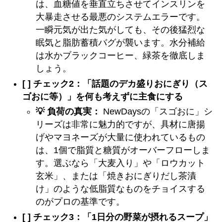
は、血糖値を垂直立ちさせてインスリンを
大暴走させる最悪のシステムエラーです。
一瞬元気が出た気がしても、その後猛烈な
眠気と脂肪蓄積バグが襲います。水分補給
は水かブラックコーヒー、緑茶を徹底しま
しょう。
[ ] チェック2：「話題のデカ盛りおにぎり（ス
ゴおに等）」を何も考えずに主食にする
💡 負荷の真実：
NewDaysの「スゴおに」シ
リーズは非常に魅力的ですが、具材に唐揚
げやマヨネーズが大量に使われているもの
は、1個で脂質と糖質がオーバーフローしま
す。選ぶなら「大麦入り」や「ロウカット
玄米」、または「焼きおにぎりだし茶漬
け」のような低脂質なものをチョイスする
のがプロの基準です。
[ ] チェック3：「1日分の野菜が摂れるスープ」