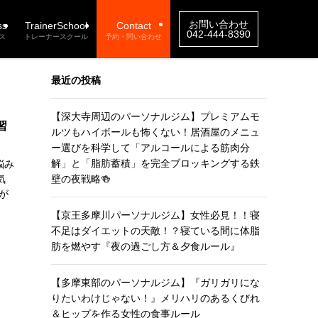
お問い合わせ
ss
TrainerSchool
Contact
042-444-8390
ス
トレーナースクール
予約・問い合わせ
最近の投稿
【深大寺周辺のパーソナルジム】プレミアムモ
習
ルツもハイボールも怖くない！居酒屋のメニュ
ー選びを科学して「アルコールによる筋肉分
解」と「脂肪蓄積」を完全ブロッキングする鉄
悩み
気
壁の夜戦略🍻
が
【京王多摩川パーソナルジム】女性必見！！寝
不足はダイエットの天敵！？寝ている間に体脂
肪を燃やす『夜の過ごし方＆夕食ルール』
【多摩東部のパーソナルジム】『ガリガリにな
りたいわけじゃない！』メリハリのあるくびれ
＆ヒップを作る女性の食事ルール