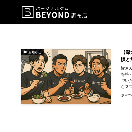
【深
お知らせ
慣と
皆さん
を持
づい
らスマ
202