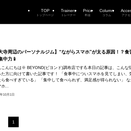
TOP
Trainers
Price
Column
Acce
トップページ
トレーナー
料金
コラム
アクセ
大寺周辺のパーソナルジム】“ながらスマホ”が太る原因！？食
集中力📱
こんにちは🌞 BEYOND(ビヨンド)調布店です💪本日の記事は、こんな
った方に向けて書いた記事です！ 「食事中についスマホを見てしまい、
たら食べすぎている」 「集中して食べられず、満足感が得られない」 な
ホ...
5年10月1日
1