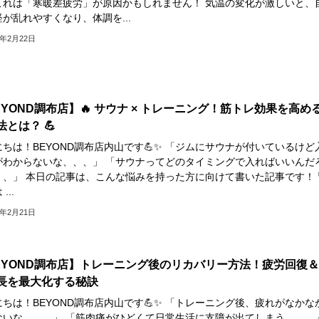
これは「寒暖差疲労」が原因かもしれません！ 気温の変化が激しいと、
が乱れやすくなり、体調を...
5年2月22日
EYOND調布店】🔥 サウナ × トレーニング！筋トレ効果を高め
法とは？ 💪
ちは！BEYOND調布店内山です💪✨ 「ジムにサウナが付いているけど
がわからないな、、、」 「サウナってどのタイミングで入ればいいんだ
、、」 本日の記事は、こんな悩みを持った方に向けて書いた記事です！ 
...
5年2月21日
EYOND調布店】トレーニング後のリカバリー方法！疲労回復
長を最大化する秘訣
ちは！BEYOND調布店内山です💪✨ 「トレーニング後、疲れがなかな
ないな、、、」 「筋肉痛がひどくて日常生活に支障が出てしまう、、、