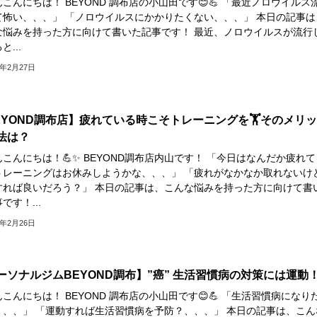
こんにちは！ BEYOND 調布店の小山田です😊💪 「最近ノロウイルス
て怖い、、、」 「ノロウイルスにかかりたくない、、、」 本日の記事は
な悩みを持った方に向けて書いた記事です！ 最近、ノロウイルスが流行
と...
5年2月27日
EYOND調布店】疲れている時こそトレーニングを🏋️そのメリ
法は？
こんにちは！💪✨ BEYOND調布店内山です！ 「今日はなんだか疲れて
トレーニングはお休みしようかな、、、」 「疲れがなかなか取れないけ
すれば良いだろう？」 本日の記事は、こんな悩みを持った方に向けて書
です！...
5年2月26日
ーソナルジムBEYOND調布】”癌” 生活習慣病の対策には運動
こんにちは！ BEYOND 調布店の小山田です😊💪 「生活習慣病になり
、、、」 「運動すれば生活習慣病を予防？、、、」 本日の記事は、こん