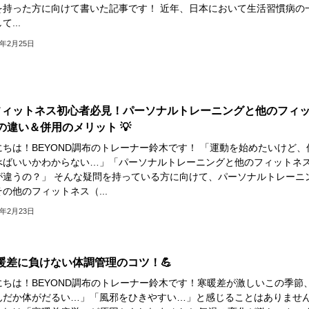
を持った方に向けて書いた記事です！ 近年、日本において生活習慣病の
て...
5年2月25日
️‍♂️ フィットネス初心者必見！パーソナルトレーニングと他のフィ
の違い＆併用のメリット 💡
にちは！BEYOND調布のトレーナー鈴木です！ 「運動を始めたいけど、
べばいいかわからない…」「パーソナルトレーニングと他のフィットネ
が違うの？」 そんな疑問を持っている方に向けて、パーソナルトレーニ
の他のフィットネス（...
5年2月23日
️ 寒暖差に負けない体調管理のコツ！💪
にちは！BEYOND調布のトレーナー鈴木です！寒暖差が激しいこの季節
んだか体がだるい…」「風邪をひきやすい…」と感じることはありませ