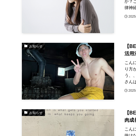
か？
律神経
202
【B
お知らせ
活用
こんに
り方
う、
さんは 
202
【B
お知らせ
肉成
こんに
抜け