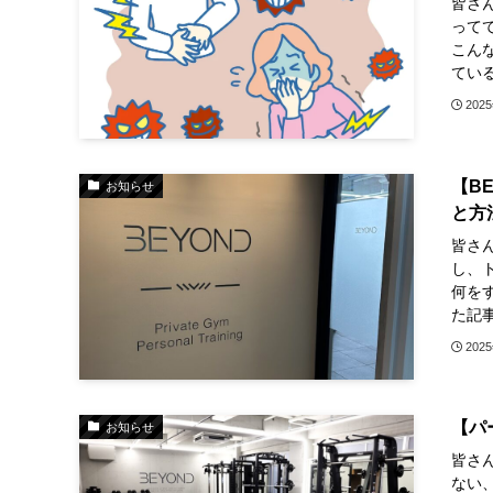
皆さん
って
こん
ている
202
【B
お知らせ
と方
皆さん
し、
何を
た記事
202
【パ
お知らせ
皆さん
ない