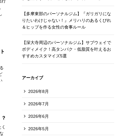
流行
、
し
【多摩東部のパーソナルジム】『ガリガリにな
りたいわけじゃない！』メリハリのあるくびれ
＆ヒップを作る女性の食事ルール
【深大寺周辺のパーソナルジム】サブウェイで
ボディメイク！高タンパク・低脂質を叶えるお
ット
すすめカスタマイズ5選
る
ど
アーカイブ
い
2026年8月
2026年7月
2026年6月
！？
たく
2026年5月
な