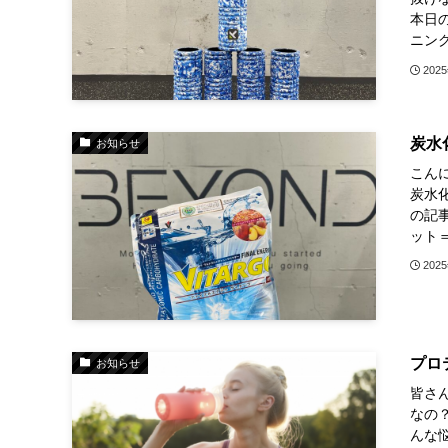
本日
ニング
202
炭水
お知らせ
こんに
炭水
の記
ット＝
202
プロ
お知らせ
皆さん
なの
んな