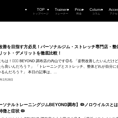
TOP
Trainers
Price
Column
Acce
トップページ
トレーナー
料金
コラム
アクセ
改善を目指す方必見！パーソナルジム・ストレッチ専門店・整
リット・デメリットを徹底比較！
ちは！🏋️‍♂️✨ BEYOND 調布店の内山です😊💪 「姿勢改善したいんだけ
たら良いんだろう？」 「トレーニングとストレッチ、整体どれが自分に
るんだろう？」 本日の記事は、...
5年2月28日
ーソナルトレーニングジムBEYOND調布】🦠ノロウイルスと
特徴と症状 🦠