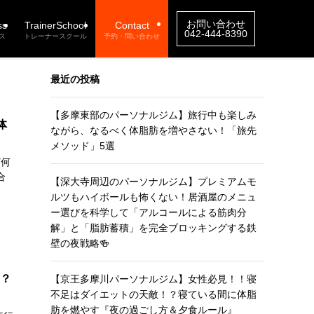
お問い合わせ
ss
TrainerSchool
Contact
042-444-8390
ス
トレーナースクール
予約・問い合わせ
最近の投稿
【多摩東部のパーソナルジム】旅行中も楽しみ
体
ながら、なるべく体脂肪を増やさない！「旅先
メソッド」5選
ど何
合
【深大寺周辺のパーソナルジム】プレミアムモ
ルツもハイボールも怖くない！居酒屋のメニュ
ー選びを科学して「アルコールによる筋肉分
解」と「脂肪蓄積」を完全ブロッキングする鉄
壁の夜戦略🍻
は？
【京王多摩川パーソナルジム】女性必見！！寝
不足はダイエットの天敵！？寝ている間に体脂
肪を燃やす『夜の過ごし方＆夕食ルール』