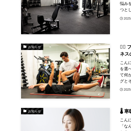
悩み
つとし
202
🏋
お知らせ
ネス
こん
を選
て何
グとそ
202
🌡
お知らせ
こん
「な