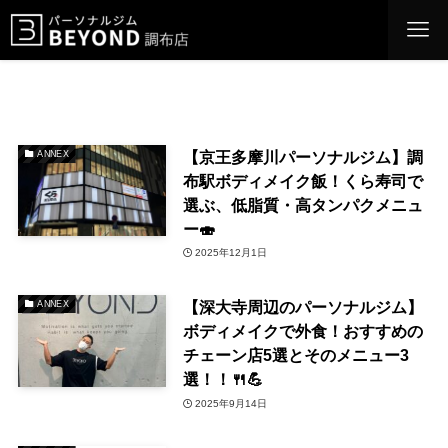
【京王多摩川パーソナルジム】調
ANNEX
布駅ボディメイク飯！くら寿司で
選ぶ、低脂質・高タンパクメニュ
ー🍣
2025年12月1日
【深大寺周辺のパーソナルジム】
ANNEX
ボディメイクで外食！おすすめの
チェーン店5選とそのメニュー3
選！！🍴💪
2025年9月14日