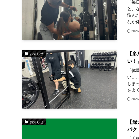
「毎
と、
悩ん
なか体
202
【多
お知らせ
い！
「体
い…
しま
をよく
202
【深
お知らせ
パク
「手