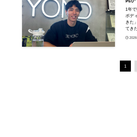
肉が
1年
ボデ
きた
てきた
202
1