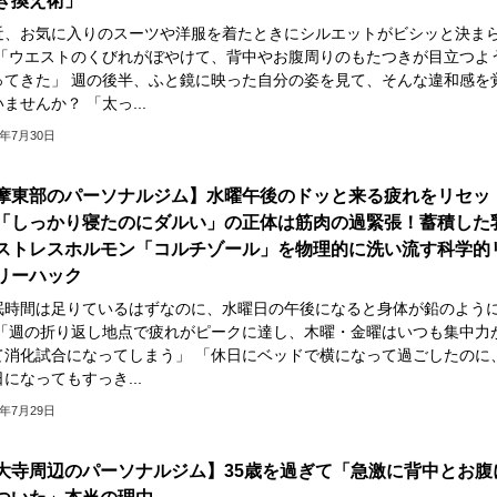
き換え術」
近、お気に入りのスーツや洋服を着たときにシルエットがビシッと決ま
 「ウエストのくびれがぼやけて、背中やお腹周りのもたつきが目立つよ
ってきた」 週の後半、ふと鏡に映った自分の姿を見て、そんな違和感を
ませんか？ 「太っ...
6年7月30日
摩東部のパーソナルジム】水曜午後のドッと来る疲れをリセッ
「しっかり寝たのにダルい」の正体は筋肉の過緊張！蓄積した
ストレスホルモン「コルチゾール」を物理的に洗い流す科学的
リーハック
眠時間は足りているはずなのに、水曜日の午後になると身体が鉛のよう
 「週の折り返し地点で疲れがピークに達し、木曜・金曜はいつも集中力
て消化試合になってしまう」 「休日にベッドで横になって過ごしたのに
になってもすっき...
6年7月29日
大寺周辺のパーソナルジム】35歳を過ぎて「急激に背中とお腹