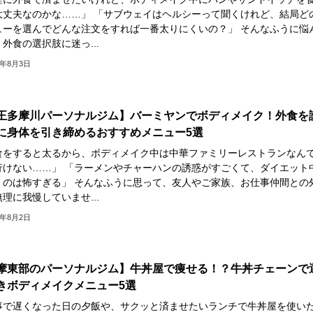
大丈夫なのかな……」 「サブウェイはヘルシーって聞くけれど、結局ど
ューを選んでどんな注文をすれば一番太りにくいの？」 そんなふうに悩
外食の選択肢に迷っ...
6年8月3日
王多摩川パーソナルジム】バーミヤンでボディメイク！外食を
に身体を引き締めるおすすめメニュー5選
食をすると太るから、ボディメイク中は中華ファミリーレストランなん
行けない……」 「ラーメンやチャーハンの誘惑がすごくて、ダイエット
くのは怖すぎる」 そんなふうに思って、友人やご家族、お仕事仲間との
理に我慢していませ...
6年8月2日
摩東部のパーソナルジム】牛丼屋で痩せる！？牛丼チェーンで
きボディメイクメニュー5選
事で遅くなった日の夕飯や、サクッと済ませたいランチで牛丼屋を使い