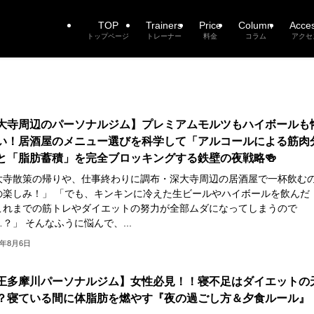
TOP
Trainers
Price
Column
Acce
トップページ
トレーナー
料金
コラム
アクセ
大寺周辺のパーソナルジム】プレミアムモルツもハイボールも
い！居酒屋のメニュー選びを科学して「アルコールによる筋肉
と「脂肪蓄積」を完全ブロッキングする鉄壁の夜戦略🍻
大寺散策の帰りや、仕事終わりに調布・深大寺周辺の居酒屋で一杯飲む
の楽しみ！」 「でも、キンキンに冷えた生ビールやハイボールを飲んだ
これまでの筋トレやダイエットの努力が全部ムダになってしまうので
？」 そんなふうに悩んで、...
6年8月6日
王多摩川パーソナルジム】女性必見！！寝不足はダイエットの
？寝ている間に体脂肪を燃やす『夜の過ごし方＆夕食ルール』