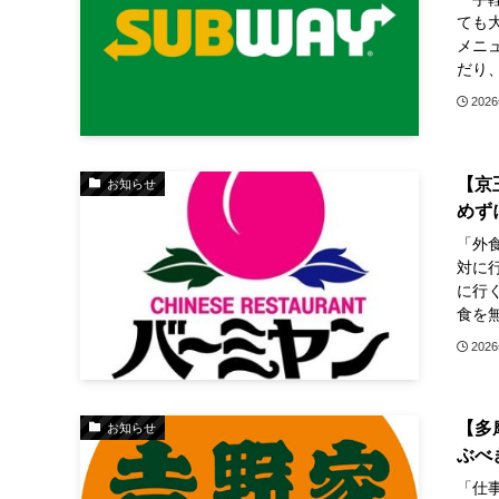
ても
メニ
だり、
202
【京
お知らせ
めず
「外
対に
に行
食を無
202
【多
お知らせ
ぶべ
「仕