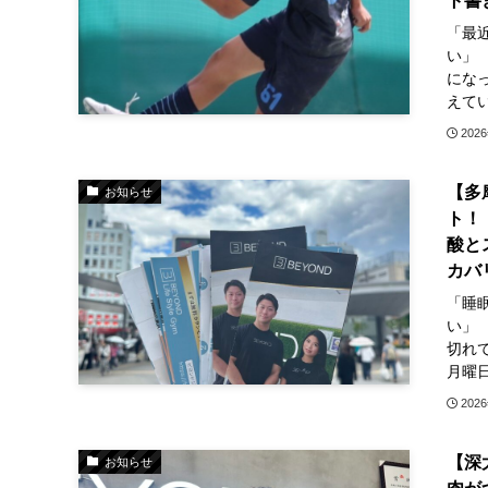
ト書
「最
い」
にな
えてい
202
【多
お知らせ
ト！
酸と
カバ
「睡
い」
切れ
月曜日
202
【深
お知らせ