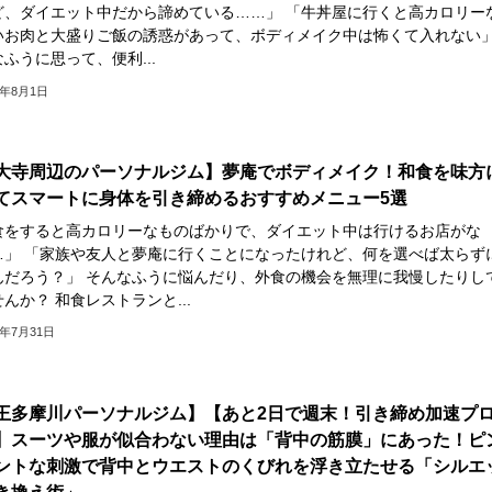
ど、ダイエット中だから諦めている……」 「牛丼屋に行くと高カロリー
いお肉と大盛りご飯の誘惑があって、ボディメイク中は怖くて入れない
ふうに思って、便利...
6年8月1日
大寺周辺のパーソナルジム】夢庵でボディメイク！和食を味方
てスマートに身体を引き締めるおすすめメニュー5選
食をすると高カロリーなものばかりで、ダイエット中は行けるお店がな
…」 「家族や友人と夢庵に行くことになったけれど、何を選べば太らず
んだろう？」 そんなふうに悩んだり、外食の機会を無理に我慢したりし
んか？ 和食レストランと...
6年7月31日
王多摩川パーソナルジム】【あと2日で週末！引き締め加速プ
】スーツや服が似合わない理由は「背中の筋膜」にあった！ピ
ントな刺激で背中とウエストのくびれを浮き立たせる「シルエ