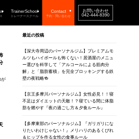
お問い合わせ
ss
TrainerSchool
Contact
042-444-8390
ス
トレーナースクール
予約・問い合わせ
最近の投稿
【深大寺周辺のパーソナルジム】プレミアムモ
怖
ルツもハイボールも怖くない！居酒屋のメニュ
分
ー選びを科学して「アルコールによる筋肉分
解」と「脂肪蓄積」を完全ブロッキングする鉄
壁の夜戦略🍻
のが
【京王多摩川パーソナルジム】女性必見！！寝
不足はダイエットの天敵！？寝ている間に体脂
肪を燃やす『夜の過ごし方＆夕食ルール』
【多摩東部のパーソナルジム】『ガリガリにな
天
りたいわけじゃない！』メリハリのあるくびれ
＆ヒップを作る女性の食事ルール