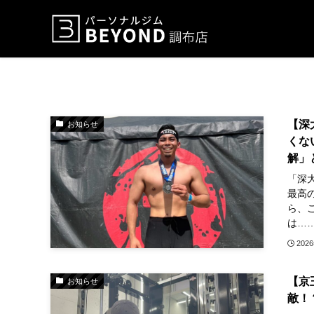
【深
お知らせ
くな
解」
「深
最高
ら、
は……
202
【京
お知らせ
敵！