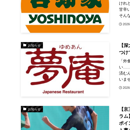
けれ
甘辛
そんな
202
【深
お知らせ
つけ
「外
い…
済む
いませ
202
【京
お知らせ
ラム
ポイ