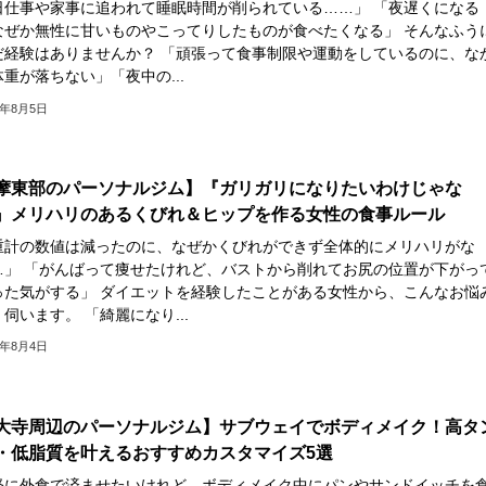
日仕事や家事に追われて睡眠時間が削られている……」 「夜遅くになる
なぜか無性に甘いものやこってりしたものが食べたくなる」 そんなふう
だ経験はありませんか？ 「頑張って食事制限や運動をしているのに、な
重が落ちない」「夜中の...
6年8月5日
摩東部のパーソナルジム】『ガリガリになりたいわけじゃな
』メリハリのあるくびれ＆ヒップを作る女性の食事ルール
重計の数値は減ったのに、なぜかくびれができず全体的にメリハリがな
…」 「がんばって痩せたけれど、バストから削れてお尻の位置が下がっ
った気がする」 ダイエットを経験したことがある女性から、こんなお悩
伺います。 「綺麗になり...
6年8月4日
大寺周辺のパーソナルジム】サブウェイでボディメイク！高タ
・低脂質を叶えるおすすめカスタマイズ5選
軽に外食で済ませたいけれど、ボディメイク中にパンやサンドイッチを