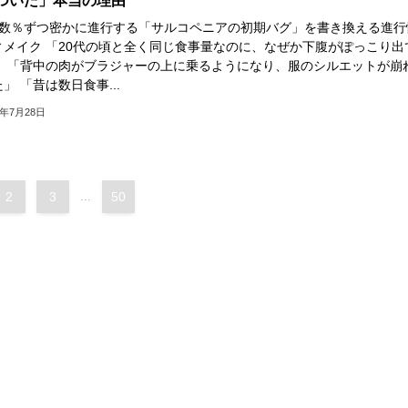
ついた」本当の理由
で数％ずつ密かに進行する「サルコペニアの初期バグ」を書き換える進行
ィメイク 「20代の頃と全く同じ食事量なのに、なぜか下腹がぽっこり出
」 「背中の肉がブラジャーの上に乗るようになり、服のシルエットが崩
」 「昔は数日食事...
6年7月28日
2
3
...
50