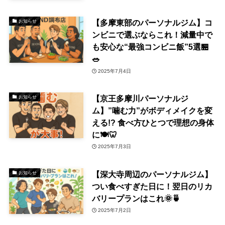
【多摩東部のパーソナルジム】コ
お知らせ
ンビニで選ぶならこれ！減量中で
も安心な“最強コンビニ飯”5選🏪
🥗
2025年7月4日
【京王多摩川パーソナルジ
お知らせ
ム】”噛む力”がボディメイクを変
える!? 食べ方ひとつで理想の身体
に🍽🦷
2025年7月3日
【深大寺周辺のパーソナルジム】
お知らせ
つい食べすぎた日に！翌日のリカ
バリープランはこれ🌞🍵
2025年7月2日