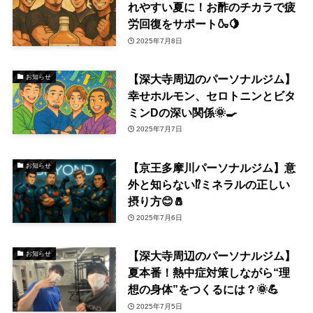
れやすい夏に！お酢のチカラで疲
労回復をサポート🍶🍋
2025年7月8日
【深大寺周辺のパーソナルジム】
お知らせ
幸せホルモン、セロトニンとビタ
ミンDの深い関係🌞🍳
2025年7月7日
【京王多摩川パーソナルジム】意
お知らせ
外と知らない⁉️ミネラルの正しい
摂り方😊🧂
2025年7月6日
【深大寺周辺のパーソナルジム】
お知らせ
夏本番！熱中症対策しながら“理
想の身体”をつくるには？🌞💪
2025年7月5日